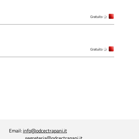
Email:
info@odcectrapani.it
segreteria@odcectrapani.it