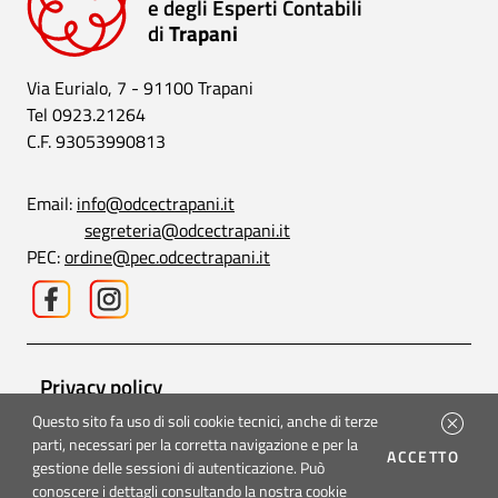
e degli Esperti Contabili
di
Trapani
Via Eurialo, 7 - 91100 Trapani
Tel 0923.21264
C.F. 93053990813
Email:
info@odcectrapani.it
segreteria@odcectrapani.it
PEC:
ordine@pec.odcectrapani.it
Privacy policy
Questo sito fa uso di soli cookie tecnici, anche di terze
Cookie policy
parti, necessari per la corretta navigazione e per la
I CO
ACCETTO
gestione delle sessioni di autenticazione. Può
Accessibilità
conoscere i dettagli consultando la nostra cookie