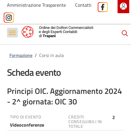
Formazione
Amministrazione Trasparente
Contatti
Servizi
Contatti
Ordine dei Dottori Commercialisti
e degli Esperti Contabili
di
Trapani
Antiriciclaggio
Formazione
/
Corsi in aula
Scheda evento
Principi OIC. Aggiornamento 2024
- 2^ giornata: OIC 30
2
TIPO DI EVENTO
CREDITI
CONSEGUIBILI IN
Videoconferenze
TOTALE