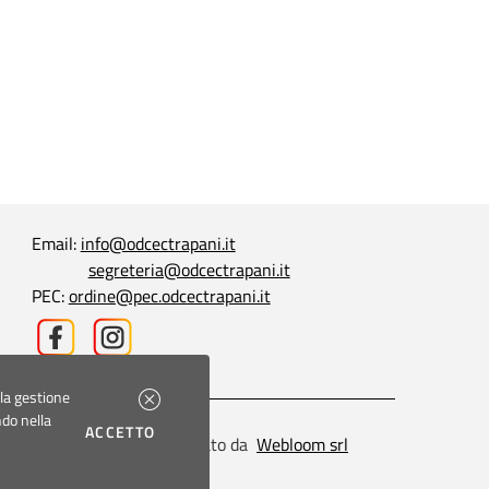
Email:
info@odcectrapani.it
segreteria@odcectrapani.it
PEC:
ordine@pec.odcectrapani.it
 la gestione
ndo nella
I COOKIES
ACCETTO
Sito web realizzato da
Webloom srl