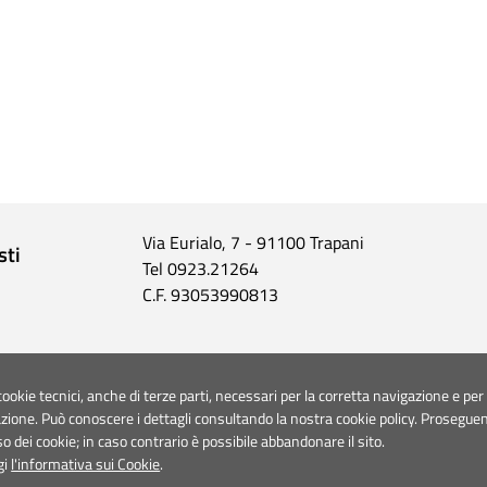
Via Eurialo, 7 - 91100 Trapani
sti
Tel 0923.21264
C.F. 93053990813
cookie tecnici, anche di terze parti, necessari per la corretta navigazione e per
azione. Può conoscere i dettagli consultando la nostra cookie policy. Prosegue
tà
so dei cookie; in caso contrario è possibile abbandonare il sito.
gi
l'informativa sui Cookie
.