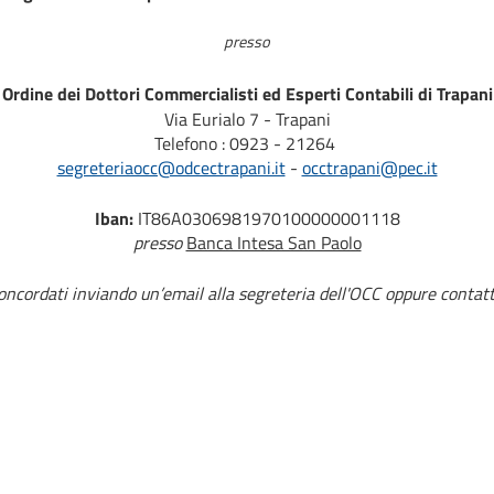
presso
Ordine dei Dottori Commercialisti ed Esperti Contabili di Trapani
Via Eurialo 7 - Trapani
Telefono : 0923 - 21264
segreteriaocc@odcectrapani.it
-
occtrapani@pec.it
Iban:
IT86A0306981970100000001118
presso
Banca Intesa San Paolo
ncordati inviando un’email alla segreteria dell'OCC oppure contat